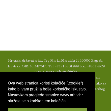
Hrvatski državni arhiv, Trg Marka Marulića 21, 10000 Zagreb,
Hrvatska. OIB: 46144176176 Tel: +385 1 4801 999, Fax: +385 1 4829
000, e-pošta: info@arhiv.hr
Zabranjeno je u bilo kojem obliku objavljivati, distribuirati,
Ova web stranica koristi kolačiće („cookie“)
mijenjati ili na ikoji način koristiti materijale s ovih stranica, ako za
kako bi vam pružila bolje korisničko iskustvo.
to nije prethodno izdato pismeno odobrenje od strane Hrvatskog
Nastavkom pregleda stranice www.arhiv.hr
državnog arhiva.
slažete se s korištenjem kolačića.