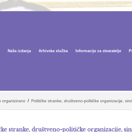
Naša izdanja
Arhivska služba
Informacije za stvaratelje
P
/
o organizirano
Političke stranke, društveno-političke organizacije, sin
čke stranke, društveno-političke organizacije, si