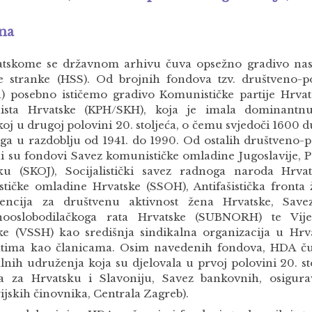
na
tskome se državnom arhivu čuva opsežno gradivo nas
ke stranke (HSS). Od brojnih fondova tzv. društveno-po
) posebno ističemo gradivo Komunističke partije Hrva
ista Hrvatske (KPH/SKH), koja je imala dominantnu
koj u drugoj polovini 20. stoljeća, o čemu svjedoči 1600 
oga u razdoblju od 1941. do 1990. Od ostalih društveno-po
ni su fondovi Savez komunističke omladine Jugoslavije, P
ku (SKOJ), Socijalistički savez radnoga naroda Hrva
lističke omladine Hrvatske (SSOH), Antifašistička fronta
encija za društvenu aktivnost žena Hrvatske, Sav
ooslobodilačkoga rata Hrvatske (SUBNORH) te Vije
ke (VSSH) kao središnja sindikalna organizacija u Hrv
atima kao članicama. Osim navedenih fondova, HDA ču
alnih udruženja koja su djelovala u prvoj polovini 20. st
 za Hrvatsku i Slavoniju, Savez bankovnih, osigurav
ijskih činovnika, Centrala Zagreb).