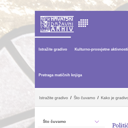
Istražite gradivo
Kulturno-prosvjetne aktivnosti
Pretraga matičnih knjiga
/
/
Istražite gradivo
Što čuvamo
Kako je gradiv
Što čuvamo
Politi