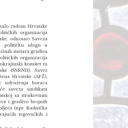
talo radom Hrvatske
litičkih organizacija
tske, odnosno Saveza
 političku ulogu u
dužnih metara gradiva
litičkih organizacija
okrajinski komitet za
tske (SSRNH), Savez
 žena Hrvatske (AFŽ),
ez udruženja boraca
će saveza sindikata
atskoj sa strukovnim
va i gradivo brojnih
oljeća (npr. Radnička
ajućih trgovačkih i