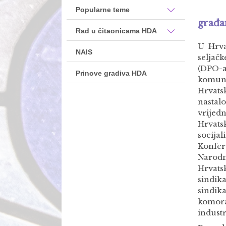
Popularne teme
građa
Rad u čitaonicama HDA
U Hrva
NAIS
seljač
(DPO-a
Prinove gradiva HDA
komun
Hrvats
nastal
vrijed
Hrvats
socija
Konfer
Narodn
Hrvats
sindik
sindik
komora
industr