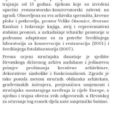
trajanju od 15 godina, tijekom koje su izvedeni
opsežni restauratorsko-konzervatorski zahvati na
zgradi. Obnovljena su sva arhivska spremišta, krovne
plohe i potkrovlja, prostor Velike čitaonice, dvorane
Katalozi i Izdavanje knjiga, atrij i reprezentativni
stubišni prostori, a nekadašnje tehničke prostorije u
podrumu adaptirane su za potrebe Središnjega
laboratorija za konzervaciju i restauraciju (2001.) i
Središnjega fotolaboratorija (2007.).
Prema ocjeni stručnjaka današnje je sjedište
Hrvatskoga državnog arhiva nadahnut i jedinstven
primjer prožimanja kreativne arhitekture,
dekorativne simbolike i funkcionalnosti. Zgrada je
tako postala metom stručnih obilazaka arhitekata,
građevinskih inženjera, povjesničara umjetnosti i
stručnjaka unutarnjega uređenja iz cijele Europe, a
ujedno i trajna obveza svih odgovornih u Hrvatskoj
za očuvanje tog remek-djela naše umjetničke baštine.