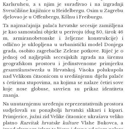
Karlsruheu, a s njim je surađivao i na izgradnji
Sveučilišne knjižnice u Heidelbergu. Osim u Zagrebu
djelovao je u Offenbergu, Kőlnu i Freiburgu.
Ta najznačajnija palača hrvatske secesije zamišljena
je kao samostalni objekt u perivoju (dug 80, širok 46
m, armiranobetonske i željezne konstrukcije) i
odlično je uklopljena u urbanistički model Donjega
grada, osobito zagrebačke Zelene potkove. Riječ je o
jednoj od najljepših secesijskih zgrada na širemu
geografskom prostoru i jedinstvenome primjerku
gesamtkunstwerka
u Hrvatskoj. Visoka polukupola
nad Velikom čitaonicom u središnjemu dijelu palače
s četirima stupovima, na kojima se nalaze četiri sove
koje nose globuse, savršen su prikaz identiteta
znanja.
Na unutarnjemu uređenju reprezentativnih prostora
sudjelovali su ponajbolji hrvatski slikari i kipari.
Primjerice, južni zid Velike čitaonice ukrašava veliko
platno
Razvitak hrvatske kulture
Vlahe Bukovca, a