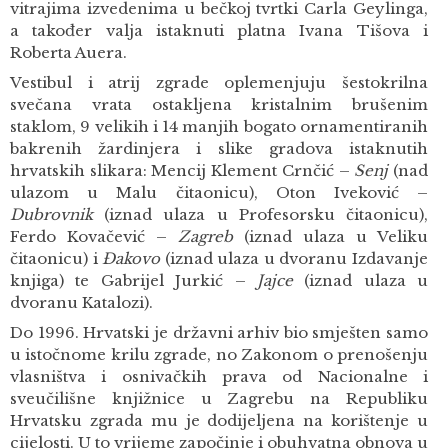
vitrajima izvedenima u bečkoj tvrtki Carla Geylinga,
a također valja istaknuti platna Ivana Tišova i
Roberta Auera.
Vestibul i atrij zgrade oplemenjuju šestokrilna
svečana vrata ostakljena kristalnim brušenim
staklom, 9 velikih i 14 manjih bogato ornamentiranih
bakrenih žardinjera i slike gradova istaknutih
hrvatskih slikara: Mencij Klement Crnčić –
Senj
(nad
ulazom u Malu čitaonicu), Oton Iveković –
Dubrovnik
(iznad ulaza u Profesorsku čitaonicu),
Ferdo Kovačević –
Zagreb
(iznad ulaza u Veliku
čitaonicu) i
Đakovo
(iznad ulaza u dvoranu Izdavanje
knjiga) te Gabrijel Jurkić –
Jajce
(iznad ulaza u
dvoranu Katalozi).
Do 1996. Hrvatski je državni arhiv bio smješten samo
u istočnome krilu zgrade, no Zakonom o prenošenju
vlasništva i osnivačkih prava od Nacionalne i
sveučilišne knjižnice u Zagrebu na Republiku
Hrvatsku zgrada mu je dodijeljena na korištenje u
cijelosti. U to vrijeme započinje i obuhvatna obnova u