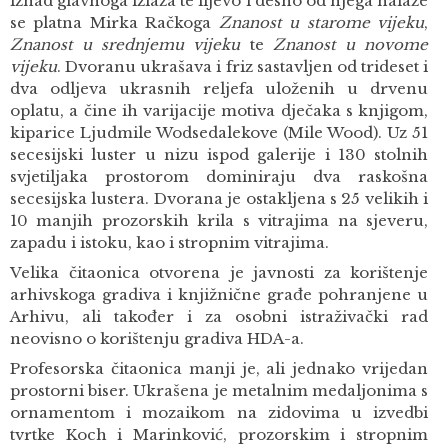
iznad glavnoga izlaza te lijevo i desno od njega nalaze
se platna Mirka Račkoga
Znanost u starome vijeku
,
Znanost u srednjemu vijeku
te
Znanost u novome
vijeku
. Dvoranu ukrašava i friz sastavljen od trideset i
dva odljeva ukrasnih reljefa uloženih u drvenu
oplatu, a čine ih varijacije motiva dječaka s knjigom,
kiparice Ljudmile Wodsedalekove (Mile Wood). Uz 51
secesijski luster u nizu ispod galerije i 130 stolnih
svjetiljaka prostorom dominiraju dva raskošna
secesijska lustera. Dvorana je ostakljena s 25 velikih i
10 manjih prozorskih krila s vitrajima na sjeveru,
zapadu i istoku, kao i stropnim vitrajima.
Velika čitaonica otvorena je javnosti za korištenje
arhivskoga gradiva i knjižnične građe pohranjene u
Arhivu, ali također i za osobni istraživački rad
neovisno o korištenju gradiva HDA-a.
Profesorska čitaonica manji je, ali jednako vrijedan
prostorni biser. Ukrašena je metalnim medaljonima s
ornamentom i mozaikom na zidovima u izvedbi
tvrtke Koch i Marinković, prozorskim i stropnim