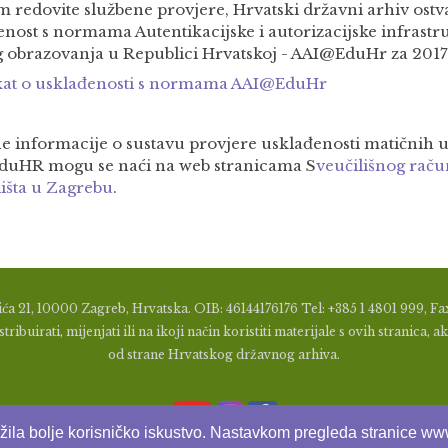
 redovite službene provjere, Hrvatski državni arhiv ostv
nost s normama Autentikacijske i autorizacijske infrastru
g obrazovanja u Republici Hrvatskoj - AAI@EduHr za 201
ikat o usklađenosti s normama AAI@EduHr
e informacije o sustavu provjere usklađenosti matičnih
uHR mogu se naći na web stranicama S
veučilišnog raču
lišta u Zagrebu
.
ća 21, 10000 Zagreb, Hrvatska. OIB: 46144176176 Tel: +385 1 4801 999, Fax
tribuirati, mijenjati ili na ikoji način koristiti materijale s ovih stranic
od strane Hrvatskog državnog arhiva.
užila bolje korisničko iskustvo. Nastavkom pregleda stranice www