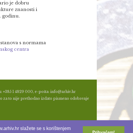
ario je dobru
kture znanosti i
7. godinu.
 ustanova s normama
nskog centra
: +385 1 4829 000, e-pošta: info@arhiv.hr
a, ako za to nije prethodno izdato pismeno odobrenje
.arhiv.hr slažete se s korištenjem
Prihvaćam!