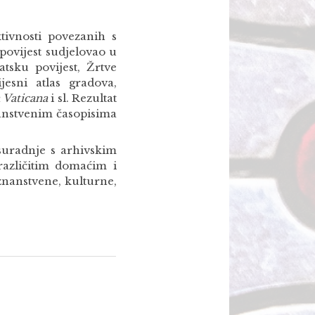
tivnosti povezanih s
povijest sudjelovao u
atsku povijest, Žrtve
esni atlas gradova,
 Vaticana
i sl. Rezultat
znanstvenim časopisima
 suradnje s arhivskim
azličitim domaćim i
nanstvene, kulturne,