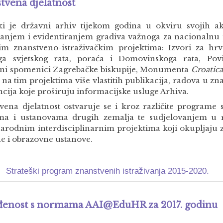
tvena djelatnost
ki je državni arhiv tijekom godina u okviru svojih ak
ivanjem i evidentiranjem gradiva važnoga za nacionalnu 
itim znanstveno-istraživačkim projektima: Izvori za hrv
a svjetskog rata, poraća i Domovinskoga rata, Povij
sni spomenici Zagrebačke biskupije, Monumenta
Croatica
 na tim projektima više vlastitih publikacija, radova u 
ncija koje proširuju informacijske usluge Arhiva.
vena djelatnost ostvaruje se i kroz različite programe
ma i ustanovama drugih zemalja te sudjelovanjem u r
rodnim interdisciplinarnim projektima koji okupljaju z
e i obrazovne ustanove.
Strateški program znanstvenih istraživanja 2015-2020.
đenost s normama AAI@EduHR za 2017. godinu