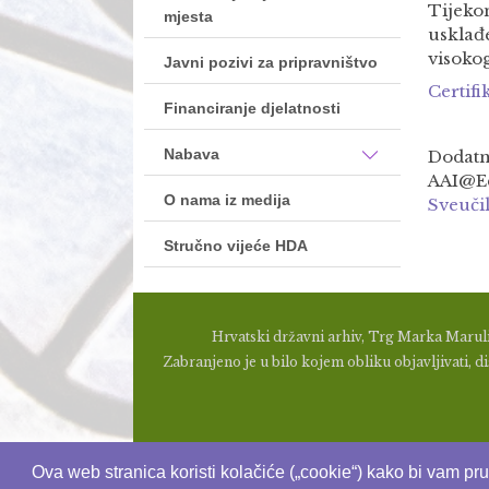
Tijekom
mjesta
usklađe
visoko
Javni pozivi za pripravništvo
Certif
Financiranje djelatnosti
Nabava
Dodatn
AAI@Ed
O nama iz medija
Sveuči
Stručno vijeće HDA
Hrvatski državni arhiv, Trg Marka Maruli
Zabranjeno je u bilo kojem obliku objavljivati, dis
Ova web stranica koristi kolačiće („cookie“) kako bi vam pr