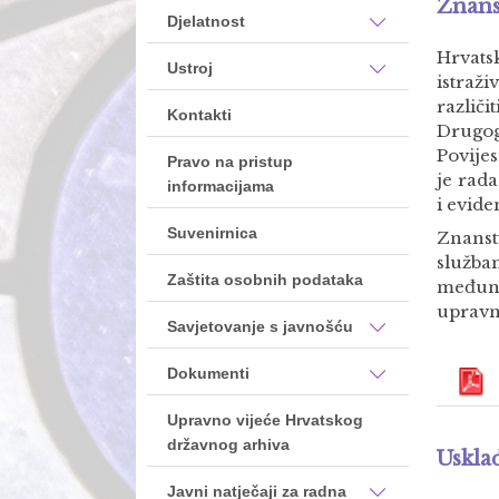
Znans
Djelatnost
Hrvats
Ustroj
istraž
različ
Kontakti
Drugog
Povije
Pravo na pristup
je rada
informacijama
i evide
Suvenirnica
Znanst
služba
Zaštita osobnih podataka
međuna
upravn
Savjetovanje s javnošću
Dokumenti
Upravno vijeće Hrvatskog
državnog arhiva
Uskla
Javni natječaji za radna