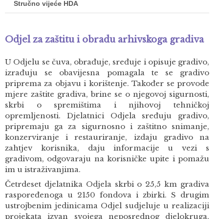
Stručno vijeće HDA
Odjel za zaštitu i obradu arhivskoga gradiva
U Odjelu se čuva, obrađuje, sređuje i opisuje gradivo,
izrađuju se obavijesna pomagala te se gradivo
priprema za objavu i korištenje. Također se provode
mjere zaštite gradiva, brine se o njegovoj sigurnosti,
skrbi o spremištima i njihovoj tehničkoj
opremljenosti. Djelatnici Odjela sređuju gradivo,
pripremaju ga za sigurnosno i zaštitno snimanje,
konzerviranje i restauriranje, izdaju gradivo na
zahtjev korisnika, daju informacije u vezi s
gradivom, odgovaraju na korisničke upite i pomažu
im u istraživanjima.
Četrdeset djelatnika Odjela skrbi o 25,5 km gradiva
raspoređenoga u 2150 fondova i zbirki. S drugim
ustrojbenim jedinicama Odjel sudjeluje u realizaciji
projekata izvan svojega neposrednog djelokruga,