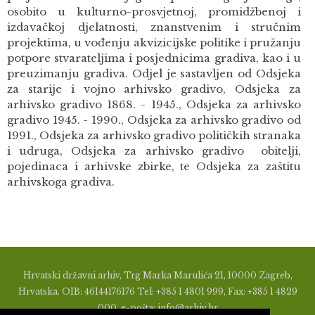
osobito u kulturno-prosvjetnoj, promidžbenoj i
izdavačkoj djelatnosti, znanstvenim i stručnim
projektima, u vođenju akvizicijske politike i pružanju
potpore stvarateljima i posjednicima gradiva, kao i u
preuzimanju gradiva. Odjel je sastavljen od Odsjeka
za starije i vojno arhivsko gradivo, Odsjeka za
arhivsko gradivo 1868. - 1945., Odsjeka za arhivsko
gradivo 1945. - 1990., Odsjeka za arhivsko gradivo od
1991., Odsjeka za arhivsko gradivo političkih stranaka
i udruga, Odsjeka za arhivsko gradivo obitelji,
pojedinaca i arhivske zbirke, te Odsjeka za zaštitu
arhivskoga gradiva.
Hrvatski državni arhiv, Trg Marka Marulića 21, 10000 Zagreb,
Hrvatska. OIB: 46144176176 Tel: +385 1 4801 999, Fax: +385 1 4829
000, e-pošta: info@arhiv.hr