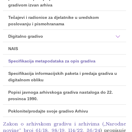
gradivom izvan arhiva
Tečajevi i radionice za djelatnike u uredskom
poslovanju i pismohranama
Digitalno gradivo
NAIS
Specifikacija metapodataka za opis gradiva
Specifikacija informacijskih paketa i predaja gradiva u
digitalnom obliku
Popisi javnoga arhivskoga gradiva nastaloga do 22.
prosinca 1990.
Poklonite/prodajte svoje gradivo Arhivu
Zakon o arhivskom gradivu i arhivima („Narodne
novine“ broj 61/18, 98/19, 114/22, 36/24
) propisuje