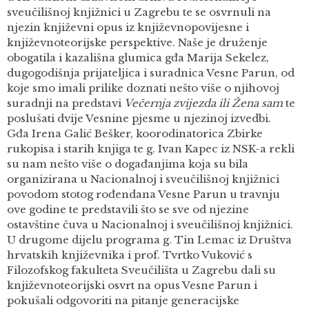
sveučilišnoj knjižnici u Zagrebu te se osvrnuli na
njezin književni opus iz književnopovijesne i
književnoteorijske perspektive. Naše je druženje
obogatila i kazališna glumica gđa Marija Sekelez,
dugogodišnja prijateljica i suradnica Vesne Parun, od
koje smo imali prilike doznati nešto više o njihovoj
suradnji na predstavi
Večernja zvijezda ili Žena sam
te
poslušati dvije Vesnine pjesme u njezinoj izvedbi.
Gđa Irena Galić Bešker, koorodinatorica Zbirke
rukopisa i starih knjiga te g. Ivan Kapec iz NSK-a rekli
su nam nešto više o događanjima koja su bila
organizirana u Nacionalnoj i sveučilišnoj knjižnici
povodom stotog rođendana Vesne Parun u travnju
ove godine te predstavili što se sve od njezine
ostavštine čuva u Nacionalnoj i sveučilišnoj knjižnici.
U drugome dijelu programa g. Tin Lemac iz Društva
hrvatskih književnika i prof. Tvrtko Vuković s
Filozofskog fakulteta Sveučilišta u Zagrebu dali su
književnoteorijski osvrt na opus Vesne Parun i
pokušali odgovoriti na pitanje generacijske