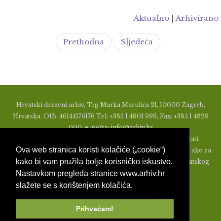
Aktualno
|
Arhivirano
Prethodna
Sljedeća
Hrvatski državni arhiv, Trg Marka Marulića 21, 10000 Zagreb,
Hrvatska. OIB: 46144176176 Tel: +385 1 4801 999, Fax: +385 1 4829
000, e-pošta: info@arhiv.hr
Zabranjeno je u bilo kojem obliku objavljivati, distribuirati,
Ova web stranica koristi kolačiće („cookie“)
mijenjati ili na ikoji način koristiti materijale s ovih stranica, ako za
kako bi vam pružila bolje korisničko iskustvo.
to nije prethodno izdato pismeno odobrenje od strane Hrvatskog
Nastavkom pregleda stranice www.arhiv.hr
državnog arhiva.
slažete se s korištenjem kolačića.
Prihvaćam!