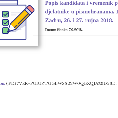
Popis kandidata i vremenik p
djelatnike u pismohranama, 
Zadru, 26. i 27. rujna 2018.
Datum članka: 7.9.2018.
pis
( PDF?VER=PUIUZTGGBWSS22W0QBXQIA%3D%3D, 3