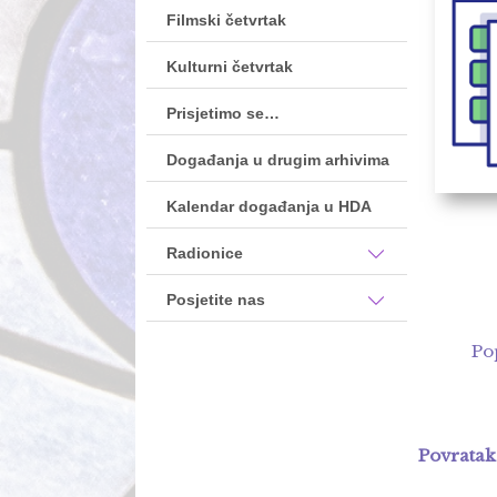
Filmski četvrtak
Kulturni četvrtak
Prisjetimo se…
Događanja u drugim arhivima
Kalendar događanja u HDA
Radionice
Posjetite nas
Po
Povratak