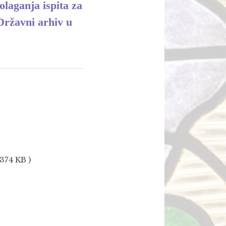
olaganja ispita za
Državni arhiv u
74 KB )