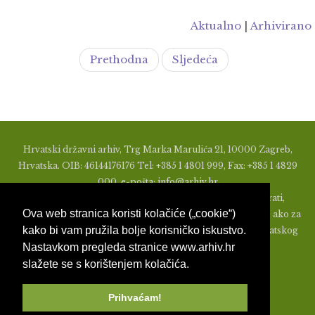
Aktualno
|
Arhivirano
Prethodna
Sljedeća
Hrvatski državni arhiv, Trg Marka Marulića 21, 10000 Zagreb,
Hrvatska. OIB: 46144176176 Tel: +385 1 4801 999, Fax: +385 1 4829
000, e-pošta: info@arhiv.hr
Zabranjeno je u bilo kojem obliku objavljivati, distribuirati,
Ova web stranica koristi kolačiće („cookie“)
mijenjati ili na ikoji način koristiti materijale s ovih stranica, ako za
kako bi vam pružila bolje korisničko iskustvo.
to nije prethodno izdato pismeno odobrenje od strane Hrvatskog
Nastavkom pregleda stranice www.arhiv.hr
državnog arhiva.
slažete se s korištenjem kolačića.
Prihvaćam!