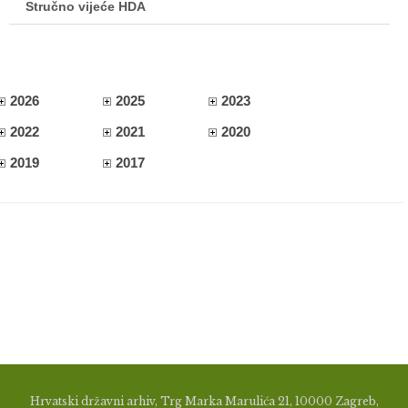
Stručno vijeće HDA
2026
2025
2023
2022
2021
2020
2019
2017
Hrvatski državni arhiv, Trg Marka Marulića 21, 10000 Zagreb,