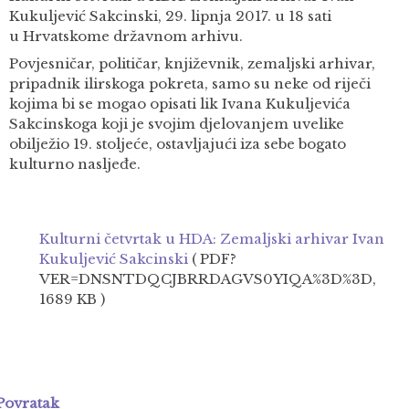
Kukuljević Sakcinski, 29. lipnja 2017. u 18 sati
u Hrvatskome državnom arhivu.
Povjesničar, političar, književnik, zemaljski arhivar,
pripadnik ilirskoga pokreta, samo su neke od riječi
kojima bi se mogao opisati lik Ivana Kukuljevića
Sakcinskoga koji je svojim djelovanjem uvelike
obilježio 19. stoljeće, ostavljajući iza sebe bogato
kulturno nasljeđe.
Kulturni četvrtak u HDA: Zemaljski arhivar Ivan
Kukuljević Sakcinski
( PDF?
VER=DNSNTDQCJBRRDAGVS0YIQA%3D%3D,
1689 KB )
Povratak