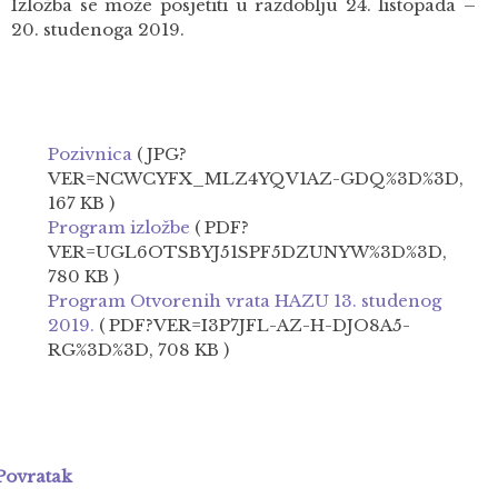
Izložba se može posjetiti u razdoblju 24. listopada –
20. studenoga 2019.
Pozivnica
( JPG?
VER=NCWCYFX_MLZ4YQV1AZ-GDQ%3D%3D,
167 KB )
Program izložbe
( PDF?
VER=UGL6OTSBYJ51SPF5DZUNYW%3D%3D,
780 KB )
Program Otvorenih vrata HAZU 13. studenog
2019.
( PDF?VER=I3P7JFL-AZ-H-DJO8A5-
RG%3D%3D, 708 KB )
Povratak