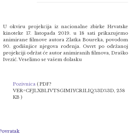
U okviru projekcija iz nacionalne zbirke Hrvatske
kinoteke 17. listopada 2019. u 18 sati prikazujemo
animirane filmove autora Zlatka Boureka, povodom
90. godišnjice njegova rođenja. Osvrt po održanoj
projekciji održat će autor animiranih filmova, Draško
Ivezić. Veselimo se vašem dolasku
Pozivnica
( PDF?
VER=CFJLXBLIVTSGIM1YCR1LIQ%3D%3D, 258
KB )
Povratak