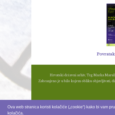
Povratak
Hrvatski državni arhiv, Trg Marka Maruli
Zabranjeno je u bilo kojem obliku objavljivati, dis
Ova web stranica koristi kolačiće („cookie“) kako bi vam pr
kolačića.