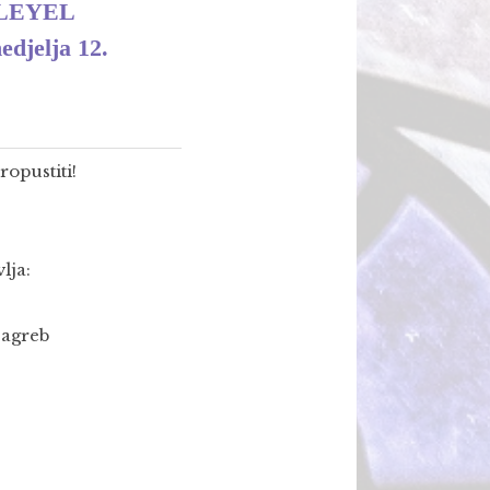
PLEYEL
jelja 12.
ropustiti!
lja:
Zagreb