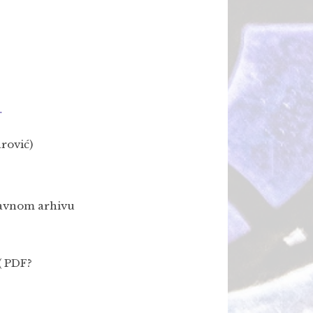
r
rović)
ržavnom arhivu
( PDF?