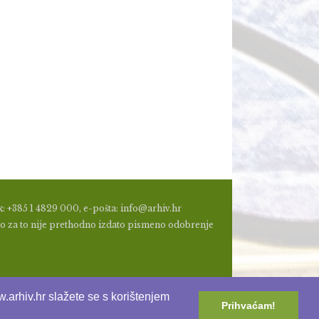
: +385 1 4829 000, e-pošta: info@arhiv.hr
a, ako za to nije prethodno izdato pismeno odobrenje
.arhiv.hr slažete se s korištenjem
Prihvaćam!