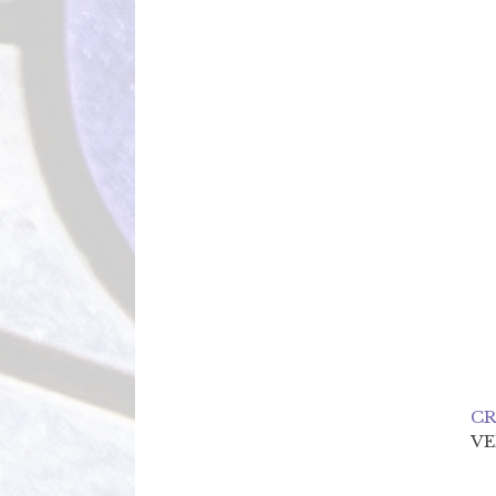
CR
VE