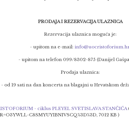
PRODAJA I REZERVACIJA ULAZNICA
Rezervacija ulaznica moguća je:
- upitom na e-mail:
info@uocristoforium.h
- upitom na telefon 099/8302-875 (Danijel Gašpa
Prodaja ulaznica:
- od 19 sati na dan koncerta na blagajni u Hrvatskom d
ISTOFORIUM - ciklus PLEYEL SVETISLAVA STANČIĆA
R=O3YWLL-C8SMYUYIBNIVSCQ%3D%3D, 7012 KB )