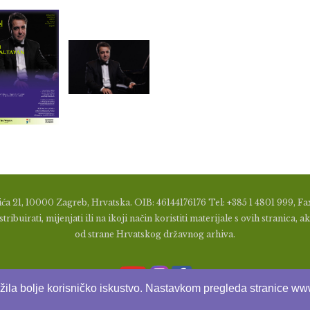
ća 21, 10000 Zagreb, Hrvatska. OIB: 46144176176 Tel: +385 1 4801 999, Fax
tribuirati, mijenjati ili na ikoji način koristiti materijale s ovih stranic
od strane Hrvatskog državnog arhiva.
užila bolje korisničko iskustvo. Nastavkom pregleda stranice www