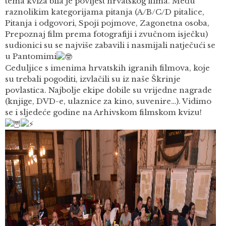
tema kviza bila je povijest hrvatskog filma. Među
raznolikim kategorijama pitanja (A/B/C/D pitalice,
Pitanja i odgovori, Spoji pojmove, Zagonetna osoba,
Prepoznaj film prema fotografiji i zvučnom isječku)
sudionici su se najviše zabavili i nasmijali natječući se
u Pantomimi
Ceduljice s imenima hrvatskih igranih filmova, koje
su trebali pogoditi, izvlačili su iz naše Škrinje
povlastica. Najbolje ekipe dobile su vrijedne nagrade
(knjige, DVD-e, ulaznice za kino, suvenire…). Vidimo
se i sljedeće godine na Arhivskom filmskom kvizu!