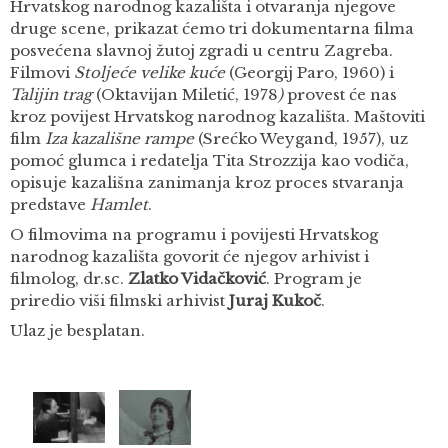
Hrvatskog narodnog kazališta i otvaranja njegove
druge scene, prikazat ćemo tri dokumentarna filma
posvećena slavnoj žutoj zgradi u centru Zagreba.
Filmovi
Stoljeće velike kuće
(Georgij Paro, 1960) i
Talijin trag
(Oktavijan Miletić, 1978
)
provest će nas
kroz povijest Hrvatskog narodnog kazališta. Maštoviti
film
Iza kazališne rampe
(Srećko Weygand, 1957), uz
pomoć glumca i redatelja Tita Strozzija kao vodiča,
opisuje kazališna zanimanja kroz proces stvaranja
predstave
Hamlet
.
O filmovima na programu i povijesti Hrvatskog
narodnog kazališta govorit će njegov arhivist i
filmolog, dr.sc.
Zlatko Vidačković
. Program je
priredio viši filmski arhivist
Juraj Kukoč
.
Ulaz je besplatan.