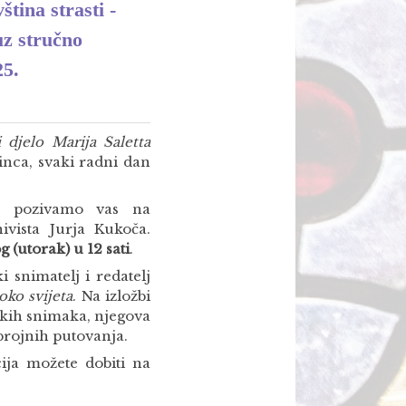
tina strasti -
uz stručno
25.
i djelo Marija Saletta
inca, svaki radni dan
tu, pozivamo vas na
ivista Jurja Kukoča.
g (utorak) u 12 sati
.
i snimatelj i redatelj
oko svijeta
. Na izložbi
lmskih snimaka, njegova
brojnih putovanja.
ija možete dobiti na