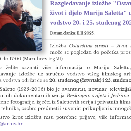
Razgledavanje izložbe "Ostavš
život i djelo Marija Saletta" 
vodstvo 20. i 25. studenog 20
Datum članka: 11.11.2025.
Izložba
Ostavština strasti – život 
može se pogledati do početka pros
 do 17:00 (Marulićev trg 21).
o želite saznati više informacija o Mariju Salet
davanje izložbe uz stručno vodstvo višeg filmskog arh
a vodstva održat će se
20. studenog (četvrtak) i 25. studeno
aletto (1935-2006) bio je avanturist, novinar, televizijsk
arnih dokumentarnih serija
Beskrajem svijeta
i
Jedrima 
žene fotografije, isječci iz Salettovih serija i privatnih fi
a tehnika, osobni predmeti i suveniri prikupljeni s mnogo
stvo kroz izložbu nisu potrebne prijave, više informac
@arhiv.hr