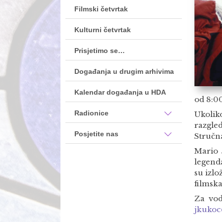
Filmski četvrtak
Kulturni četvrtak
Prisjetimo se…
Događanja u drugim arhivima
Kalendar događanja u HDA
od 8:00
Radionice
Ukolik
razgle
Posjetite nas
Stručn
Mario S
legend
su izlo
filmsk
Za vod
jkukoc