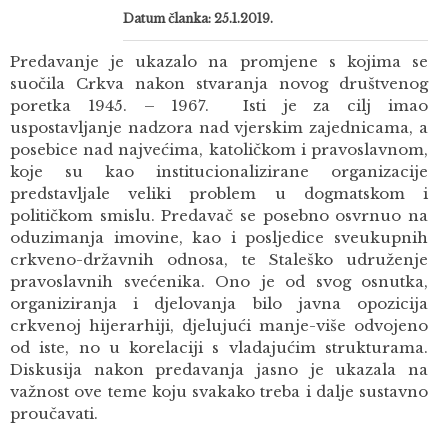
Datum članka: 25.1.2019.
Predavanje je ukazalo na promjene s kojima se
suočila Crkva nakon stvaranja novog društvenog
poretka 1945. – 1967. Isti je za cilj imao
uspostavljanje nadzora nad vjerskim zajednicama, a
posebice nad najvećima, katoličkom i pravoslavnom,
koje su kao institucionalizirane organizacije
predstavljale veliki problem u dogmatskom i
političkom smislu. Predavač se posebno osvrnuo na
oduzimanja imovine, kao i posljedice sveukupnih
crkveno-državnih odnosa, te Staleško udruženje
pravoslavnih svećenika. Ono je od svog osnutka,
organiziranja i djelovanja bilo javna opozicija
crkvenoj hijerarhiji, djelujući manje-više odvojeno
od iste, no u korelaciji s vladajućim strukturama.
Diskusija nakon predavanja jasno je ukazala na
važnost ove teme koju svakako treba i dalje sustavno
proučavati.