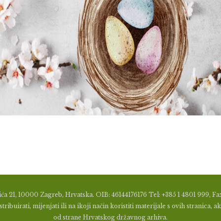
ća 21, 10000 Zagreb, Hrvatska. OIB: 46144176176 Tel: +385 1 4801 999, Fax
tribuirati, mijenjati ili na ikoji način koristiti materijale s ovih stranic
od strane Hrvatskog državnog arhiva.