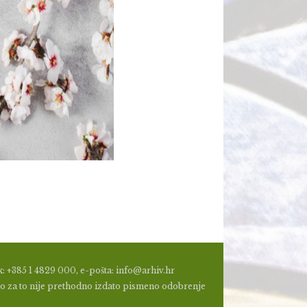
: +385 1 4829 000, e-pošta: info@arhiv.hr
a, ako za to nije prethodno izdato pismeno odobrenje