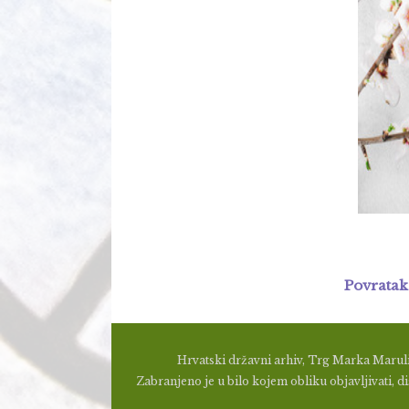
Povratak
Hrvatski državni arhiv, Trg Marka Maruli
Zabranjeno je u bilo kojem obliku objavljivati, dis