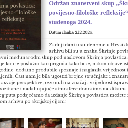
Održan znanstveni skup „Škri
povijesno-filološke refleksije“
studenoga 2024.
Datum članka: 2.12.2024.
Zadnji dani u studenome u Hrvat
arhivu bili su u znaku Škrinje povl
vni međunarodni skup pod naslovom Škrinja povlastica: 
ije koji je poslužio kao prigoda kako bi se, nakon objave 
odine, dodatno produbile spoznaje i naglasila vrijednost 
enih. Čast nam je bila ugostiti brojne stručnjake i znanstv
iz svoje perspektive, osvrnuli na značaj i vrijednost ispra
 pozitivne i nadahnjujuće atmosfere donosimo na slikama
ćeg puta podsjećamo da izdanje Škrinja povlastica možete
om arhivu po akcijskoj cijeni!