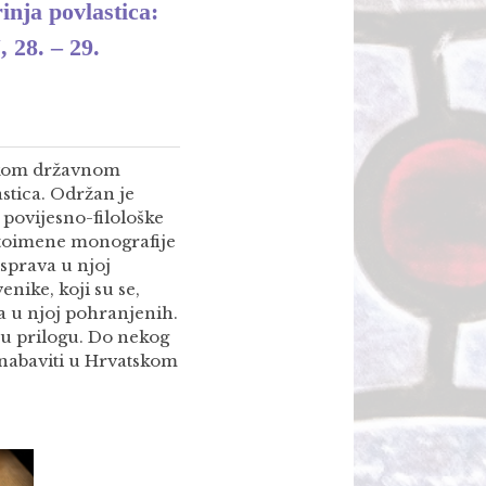
nja povlastica:
, 28. – 29.
skom državnom
astica. Održan je
povijesno-filološke
istoimene monografije
isprava u njoj
enike, koji su se,
va u njoj pohranjenih.
 u prilogu. Do nekog
 nabaviti u Hrvatskom