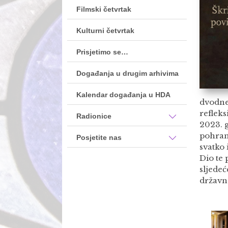
Filmski četvrtak
Kulturni četvrtak
Prisjetimo se…
Događanja u drugim arhivima
Kalendar događanja u HDA
dvodne
refleks
Radionice
2023. g
pohranj
Posjetite nas
svatko 
Dio te
sljede
državn