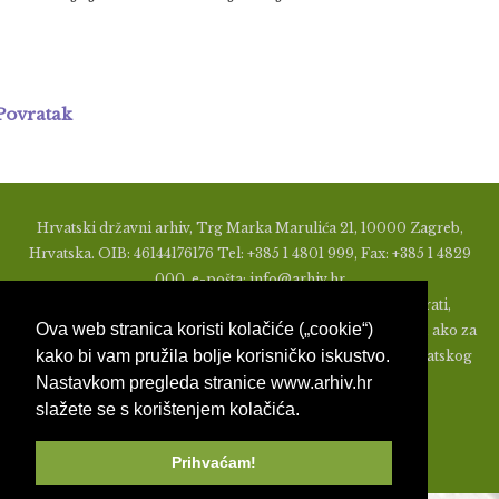
Povratak
Hrvatski državni arhiv, Trg Marka Marulića 21, 10000 Zagreb,
Hrvatska. OIB: 46144176176 Tel: +385 1 4801 999, Fax: +385 1 4829
000, e-pošta: info@arhiv.hr
Zabranjeno je u bilo kojem obliku objavljivati, distribuirati,
Ova web stranica koristi kolačiće („cookie“)
mijenjati ili na ikoji način koristiti materijale s ovih stranica, ako za
kako bi vam pružila bolje korisničko iskustvo.
to nije prethodno izdato pismeno odobrenje od strane Hrvatskog
Nastavkom pregleda stranice www.arhiv.hr
državnog arhiva.
slažete se s korištenjem kolačića.
Prihvaćam!