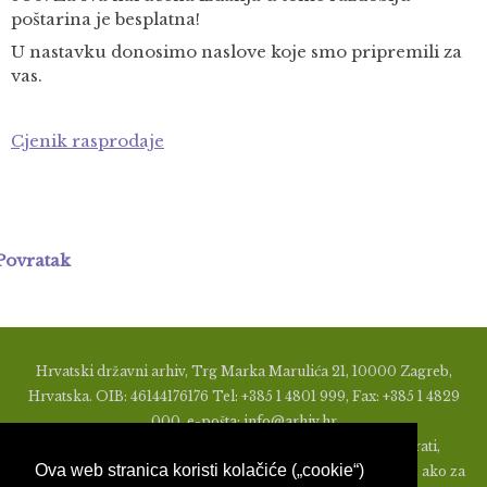
poštarina je besplatna!
U nastavku donosimo naslove koje smo pripremili za
vas.
Cjenik rasprodaje
Povratak
Hrvatski državni arhiv, Trg Marka Marulića 21, 10000 Zagreb,
Hrvatska. OIB: 46144176176 Tel: +385 1 4801 999, Fax: +385 1 4829
000, e-pošta: info@arhiv.hr
Zabranjeno je u bilo kojem obliku objavljivati, distribuirati,
Ova web stranica koristi kolačiće („cookie“)
mijenjati ili na ikoji način koristiti materijale s ovih stranica, ako za