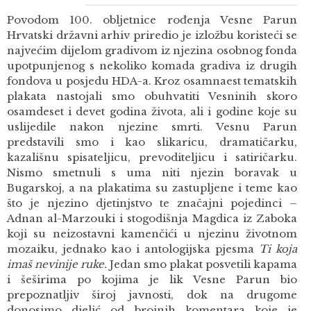
Povodom 100. obljetnice rođenja Vesne Parun
Hrvatski državni arhiv priredio je izložbu koristeći se
najvećim dijelom gradivom iz njezina osobnog fonda
upotpunjenog s nekoliko komada gradiva iz drugih
fondova u posjedu HDA-a. Kroz osamnaest tematskih
plakata nastojali smo obuhvatiti Vesninih skoro
osamdeset i devet godina života, ali i godine koje su
uslijedile nakon njezine smrti. Vesnu Parun
predstavili smo i kao slikaricu, dramatičarku,
kazališnu spisateljicu, prevoditeljicu i satiričarku.
Nismo smetnuli s uma niti njezin boravak u
Bugarskoj, a na plakatima su zastupljene i teme kao
što je njezino djetinjstvo te značajni pojedinci –
Adnan al-Marzouki i stogodišnja Magdica iz Zaboka
koji su neizostavni kamenčići u njezinu životnom
mozaiku, jednako kao i antologijska pjesma
Ti koja
imaš nevinije ruke.
Jedan smo plakat posvetili kapama
i šeširima po kojima je lik Vesne Parun bio
prepoznatljiv široj javnosti, dok na drugome
donosimo djelić od brojnih komentara koje je