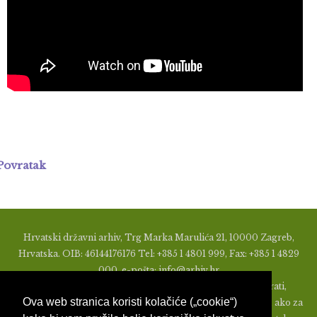
Povratak
Hrvatski državni arhiv, Trg Marka Marulića 21, 10000 Zagreb,
Hrvatska. OIB: 46144176176 Tel: +385 1 4801 999, Fax: +385 1 4829
000, e-pošta: info@arhiv.hr
Zabranjeno je u bilo kojem obliku objavljivati, distribuirati,
Ova web stranica koristi kolačiće („cookie“)
mijenjati ili na ikoji način koristiti materijale s ovih stranica, ako za