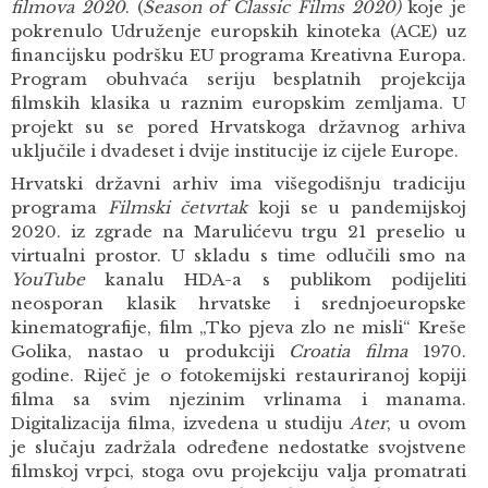
filmova 2020
. (
Season of Classic Films 2020)
koje je
pokrenulo Udruženje europskih kinoteka (ACE) uz
financijsku podršku EU programa Kreativna Europa.
Program obuhvaća seriju besplatnih projekcija
filmskih klasika u raznim europskim zemljama. U
projekt su se pored Hrvatskoga državnog arhiva
uključile i dvadeset i dvije institucije iz cijele Europe.
Hrvatski državni arhiv ima višegodišnju tradiciju
programa
Filmski četvrtak
koji se u pandemijskoj
2020. iz zgrade na Marulićevu trgu 21 preselio u
virtualni prostor. U skladu s time odlučili smo na
YouTube
kanalu HDA-a s publikom podijeliti
neosporan klasik hrvatske i srednjoeuropske
kinematografije, film „Tko pjeva zlo ne misli“ Kreše
Golika, nastao u produkciji
Croatia filma
1970.
godine. Riječ je o fotokemijski restauriranoj kopiji
filma sa svim njezinim vrlinama i manama.
Digitalizacija filma, izvedena u studiju
Ater
, u ovom
je slučaju zadržala određene nedostatke svojstvene
filmskoj vrpci, stoga ovu projekciju valja promatrati