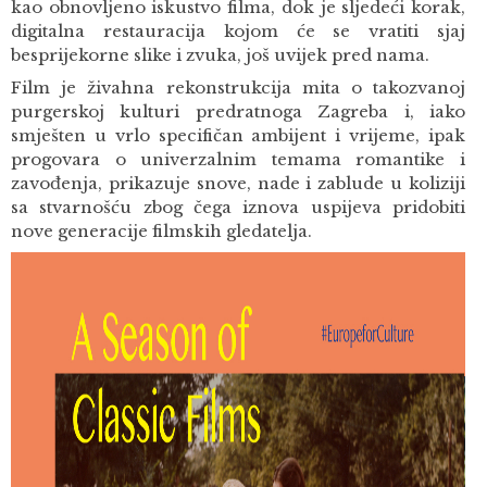
kao obnovljeno iskustvo filma, dok je sljedeći korak,
digitalna restauracija kojom će se vratiti sjaj
besprijekorne slike i zvuka, još uvijek pred nama.
Film je živahna rekonstrukcija mita o takozvanoj
purgerskoj kulturi predratnoga Zagreba i, iako
smješten u vrlo specifičan ambijent i vrijeme, ipak
progovara o univerzalnim temama romantike i
zavođenja, prikazuje snove, nade i zablude u koliziji
sa stvarnošću zbog čega iznova uspijeva pridobiti
nove generacije filmskih gledatelja.