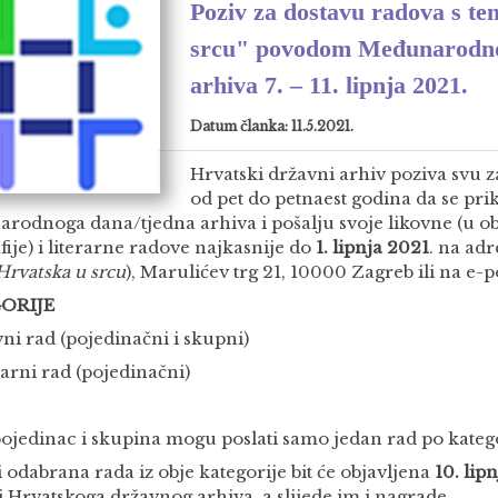
Poziv za dostavu radova s t
srcu" povodom Međunarodno
arhiva 7. – 11. lipnja 2021.
Datum članka: 11.5.2021.
Hrvatski državni arhiv poziva svu 
od pet do petnaest godina da se pri
rodnoga dana/tjedna arhiva i pošalju svoje likovne (u obz
fije) i literarne radove najkasnije do
1. lipnja 2021
. na ad
Hrvatska u srcu
), Marulićev trg 21, 10000 Zagreb ili na e-
ORIJE
vni rad (pojedinačni i skupni)
rarni rad (pojedinačni)
ojedinac i skupina mogu poslati samo jedan rad po katego
i odabrana rada iz obje kategorije bit će objavljena
10. lip
i Hrvatskoga državnog arhiva, a slijede im i nagrade.