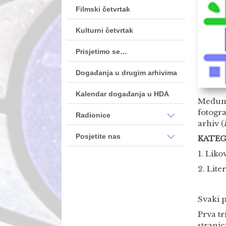
Filmski četvrtak
Kulturni četvrtak
Prisjetimo se…
Događanja u drugim arhivima
Kalendar događanja u HDA
Međuna
fotogra
Radionice
arhiv (
Posjetite nas
KATEG
1. Liko
2. Lite
Svaki p
Prva tr
stranic