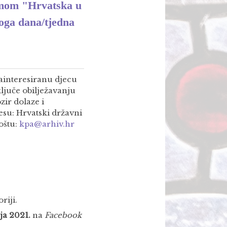
emom "Hrvatska u
ga dana/tjedna
zainteresiranu djecu
ključe obilježavanju
ir dolaze i
resu: Hrvatski državni
poštu:
kpa@arhiv.hr
riji.
nja 2021.
na
Facebook