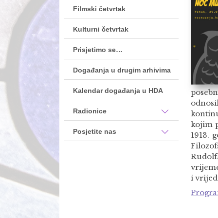
Filmski četvrtak
Kulturni četvrtak
Prisjetimo se…
Događanja u drugim arhivima
Kalendar događanja u HDA
posebn
odnosi
Radionice
kontin
kojim 
Posjetite nas
1913. 
Filozo
Rudolf
vrijeme
i vrije
Progra