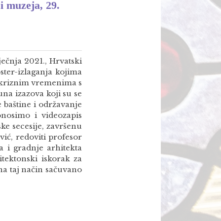
i muzeja, 29.
ečnja 2021., Hrvatski
ster-izlaganja kojima
u kriznim vremenima s
na izazova koji su se
 baštine i održavanje
donosimo i videozapis
ke secesije, završenu
ić, redoviti profesor
a i gradnje arhitekta
itektonski iskorak za
 na taj način sačuvano