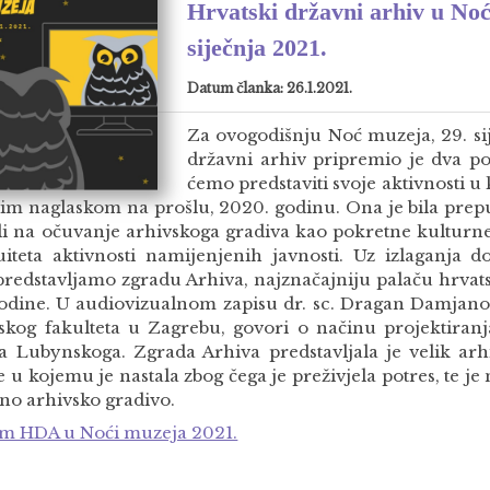
Hrvatski državni arhiv u Noć
siječnja 2021.
Datum članka: 26.1.2021.
Za ovogodišnju Noć muzeja, 29. sij
državni arhiv pripremio je dva po
ćemo predstaviti svoje aktivnosti 
im naglaskom na prošlu, 2020. godinu. Ona je bila prepu
li na očuvanje arhivskoga gradiva kao pokretne kulturne
uiteta aktivnosti namijenjenih javnosti. Uz izlaganja 
predstavljamo zgradu Arhiva, najznačajniju palaču hrvats
godine. U audiovizualnom zapisu dr. sc. Dragan Damjanov
fskog fakulteta u Zagrebu, govori o načinu projektiranj
a Lubynskoga. Zgrada Arhiva predstavljala je velik arh
 u kojemu je nastala zbog čega je preživjela potres, te je
dno arhivsko gradivo.
m HDA u Noći muzeja 2021.