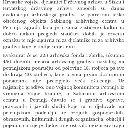
Hrvatske vojske, djelatnici Državnog arhiva u Sisku i
Hrvatskog državnog arhiva započeli su danas
evakuaciju arhivskoga gradiva iz potresom teško
oštećenog objekta Sabirnog arhivskog centra u
Petrinji. Zgrada koja je i sama zaštićeno kulturno
dobro nakon pregleda statičara dobila je crvenu
oznaku te nije sigurna ni za djelatnike ni za arhivsko
gradivo koje je ondje smješteno.
Evakuirat će se 223 arhivska fonda i zbirke, ukupno
450 dužnih metara arhivskog gradiva nastalog na
petrinjskom području od polovine 18. stoljeća pa sve
do kraja 20. stoljeća, koje prema prvim dostupnim
podatcima nije pretrpjelo veća oštećenja. Uz
najstarije gradivo, ono Vojnog komuniteta Petrinja iz
vremena Vojne krajine, u Sabirnom arhivskom
centru u Petrinji čuvalo se i gradivo uprave,
pravosuđa i javnih službi koje su u djelovale na
petrinjskom području, te brojnih gospodarskih,
obrazovnih, kulturnih i drugih organizacija, obitelji i
pojedinaca čije je djelovanje ostavilo neizbrisiv trag i