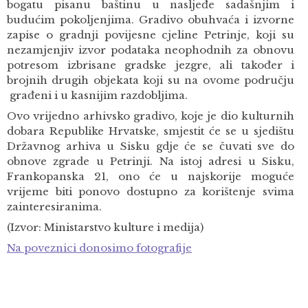
bogatu pisanu baštinu u nasljeđe sadašnjim i
budućim pokoljenjima. Gradivo obuhvaća i izvorne
zapise o gradnji povijesne cjeline Petrinje, koji su
nezamjenjiv izvor podataka neophodnih za obnovu
potresom izbrisane gradske jezgre, ali također i
brojnih drugih objekata koji su na ovome području
građeni i u kasnijim razdobljima.
Ovo vrijedno arhivsko gradivo, koje je dio kulturnih
dobara Republike Hrvatske, smjestit će se u sjedištu
Državnog arhiva u Sisku gdje će se čuvati sve do
obnove zgrade u Petrinji. Na istoj adresi u Sisku,
Frankopanska 21, ono će u najskorije moguće
vrijeme biti ponovo dostupno za korištenje svima
zainteresiranima.
(Izvor: Ministarstvo kulture i medija)
Na poveznici donosimo fotografije