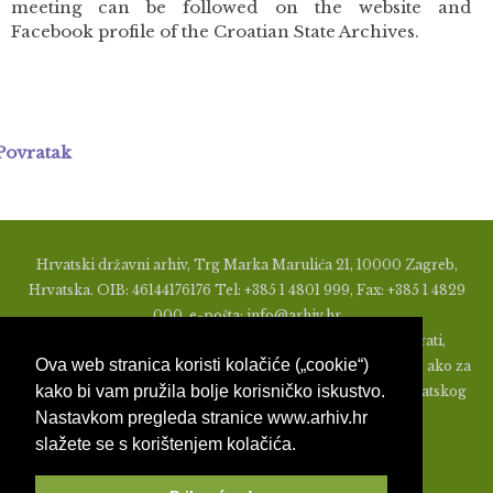
meeting can be followed on the website and
Facebook profile of the Croatian State Archives.
Povratak
Hrvatski državni arhiv, Trg Marka Marulića 21, 10000 Zagreb,
Hrvatska. OIB: 46144176176 Tel: +385 1 4801 999, Fax: +385 1 4829
000, e-pošta: info@arhiv.hr
Zabranjeno je u bilo kojem obliku objavljivati, distribuirati,
Ova web stranica koristi kolačiće („cookie“)
mijenjati ili na ikoji način koristiti materijale s ovih stranica, ako za
kako bi vam pružila bolje korisničko iskustvo.
to nije prethodno izdato pismeno odobrenje od strane Hrvatskog
Nastavkom pregleda stranice www.arhiv.hr
državnog arhiva.
slažete se s korištenjem kolačića.