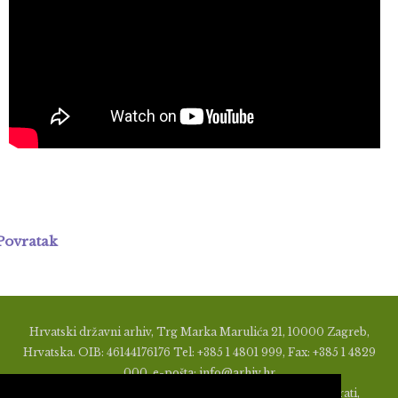
Povratak
Hrvatski državni arhiv, Trg Marka Marulića 21, 10000 Zagreb,
Hrvatska. OIB: 46144176176 Tel: +385 1 4801 999, Fax: +385 1 4829
000, e-pošta: info@arhiv.hr
Zabranjeno je u bilo kojem obliku objavljivati, distribuirati,