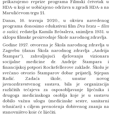
prikazujemo reprize programa Filmski četvrtak u
HDA-u koji se uobičajeno održava u zgradi HDA-a na
Marulićevom trgu 21.
Danas, 16. travnja 2020., u okviru navedenog
programa donosimo edukativni film
Dva brata – film
o sušici
, redatelja Kamila Brösslera, snimljen 1931. u
sklopu filmske proizvodnje Škole narodnog zdravlja.
Godine 1927. otvorena je Škola narodnog zdravlja u
Zagrebu (danas Škola narodnog zdravlja „Andrija
Štampar“), zahvaljujući djelovanju vizionara
socijalne medicine dr. Andrije Štampara i
financijskoj potpori Rockefellerove zaklade. Školu je
svečano otvorio Štamparov dobar prijatelj, Stjepan
Radić. Zadaća škole, unutar novog
javnozdravstvenog sustava, bila je organizacija
različitih tečajeva za osposobljavanje liječnika i
drugoga medicinskoga osoblja koje je u sustavu
dobilo važnu ulogu (medicinske sestre, sanitarni
tehničari) s ciljem prenošenja dobivenog znanja na
stanovništvo koje će liječiti.