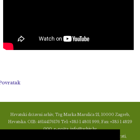
Povratak
Hrvatski državni arhiv, Trg Marka Marulića 21, 10000 Zagreb,
Hrvatska. OIB: 46144176176 Tel: +385 1 4801 999, Fax: +385 1 4829
000, e-pošta: info@arhiv.hr
Zabranjeno je u bilo kojem obliku objavljivati, distribuirati,