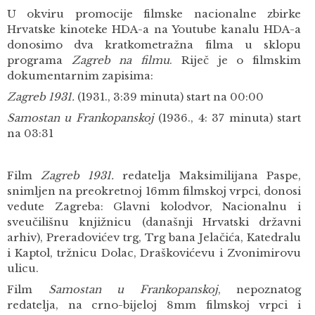
U okviru promocije filmske nacionalne zbirke
Hrvatske kinoteke HDA-a na Youtube kanalu HDA-a
donosimo dva kratkometražna filma u sklopu
programa
Zagreb na filmu
. Riječ je o filmskim
dokumentarnim zapisima:
Zagreb 1931.
(1931., 3:39 minuta) start na 00:00
Samostan u Frankopanskoj
(1936., 4: 37 minuta) start
na 03:31
Film
Zagreb 1931.
redatelja Maksimilijana Paspe,
snimljen na preokretnoj 16mm filmskoj vrpci, donosi
vedute Zagreba: Glavni kolodvor, Nacionalnu i
sveučilišnu knjižnicu (današnji Hrvatski državni
arhiv), Preradovićev trg, Trg bana Jelačića, Katedralu
i Kaptol, tržnicu Dolac, Draškovićevu i Zvonimirovu
ulicu.
Film
Samostan u Frankopanskoj
, nepoznatog
redatelja, na crno-bijeloj 8mm filmskoj vrpci i