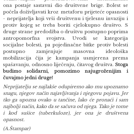
ona postaje sastavni dio društvene brige. Bolest se
počela doživljavati kroz metaforu prijeteće opasnosti
- neprijatelja koji vrši društvenu i tjelesnu invaziju i
protiv kojeg se treba boriti cjelokupno društvo. S
druge strane predodžba o društvu postupno poprima
antropomorfna svojstva. Uvodi se kategorija
socijalne bolesti, pa pojedinačne bitke protiv bolesti
postupno zamjenjuje masovna ideološka
mobilizacija čija je kampanja usmjerena prema
spašavanju, odnosno liječenju, čitavog društva.
Stoga
budimo solidarni, pomozimo najugroženijim i
čuvajmo jedni druge!
Neprijatelju se najlakše odupiremo ako mu upoznamo
snagu, njegov način najavljivanja i njegovu pojavu. Jer
tko ga upozna ovako u tančine, lako će pronaći i sam
najbolji način, kako da se sačuva od njega. Tako je tome
i kod sušice (tuberkuloze), jer ona je društvena
opasnost.
(A.Štampar)