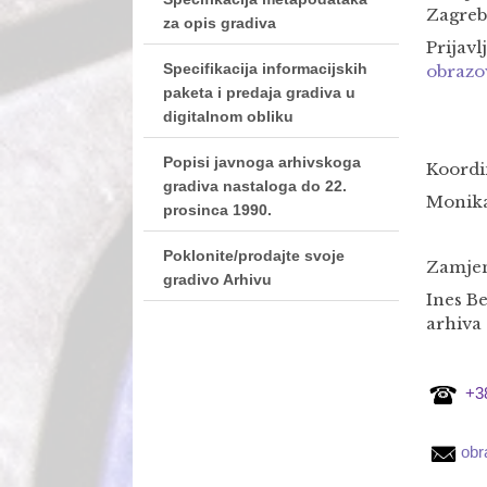
Zagreb
za opis gradiva
Prijavl
Specifikacija informacijskih
obrazo
paketa i predaja gradiva u
digitalnom obliku
Popisi javnoga arhivskoga
Koordi
gradiva nastaloga do 22.
Monika
prosinca 1990.
Poklonite/prodajte svoje
Zamjen
gradivo Arhivu
Ines Be
arhiva
+3
obr