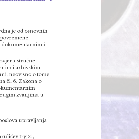
jedna je od osnovnih
ne povremene
ja dokumentarnim i
ovjeru stručne
rnim i arhivskim
rani, neovisno o tome
a čl. 6. Zakona o
 dokumentarnim
 drugim zvanjima u
poslova upravljanja
ulićev trg 21,