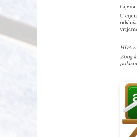
Cijena 
U cije
odsluš
vrijeme
HDA za
Zbog ka
polazni