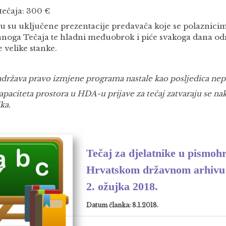
tečaja: 300 €
nu su uključene prezentacije predavača koje se polaznici
anoga Tečaja te hladni međuobrok i piće svakoga dana od
 velike stanke.
država pravo izmjene programa nastale kao posljedica nepr
paciteta prostora u HDA-u prijave za tečaj zatvaraju se nak
ka.
Tečaj za djelatnike u pismo
Hrvatskom državnom arhivu o
2. ožujka 2018.
Datum članka: 8.1.2018.