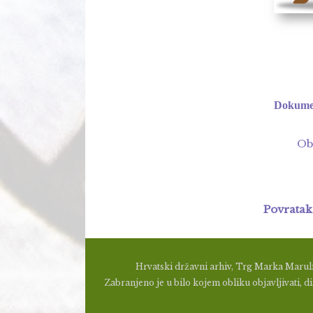
Dokumen
Ob
Povratak
Hrvatski državni arhiv, Trg Marka Maruli
Zabranjeno je u bilo kojem obliku objavljivati, dis