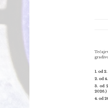
Tečaje
gradiv
1. od 2
2. od 4
3. od 
2026.)
4.
od 26