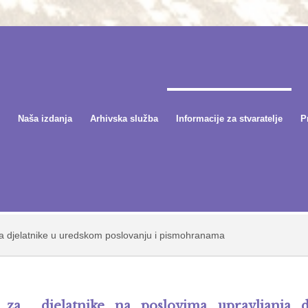
Naša izdanja
Arhivska služba
Informacije za stvaratelje
P
 za djelatnike u uredskom poslovanju i pismohranama
j za djelatnike na poslovima upravljanja 