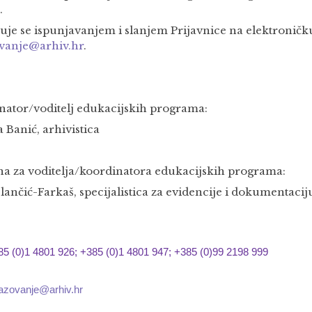
.
juje se ispunjavanjem i slanjem Prijavnice na elektronič
vanje@arhiv.hr
.
nator/voditelj edukacijskih programa:
 Banić, arhivistica
a za voditelja/koordinatora edukacijskih programa:
lančić-Farkaš, specijalistica za evidencije i dokumentacij
85 (0)1 4801 926; +385 (0)1 4801 947; +385 (0)99 2198 999
azovanje@arhiv.hr