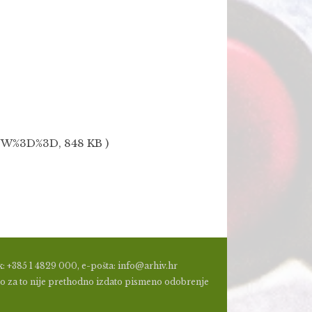
%3D%3D, 848 KB )
: +385 1 4829 000, e-pošta: info@arhiv.hr
a, ako za to nije prethodno izdato pismeno odobrenje