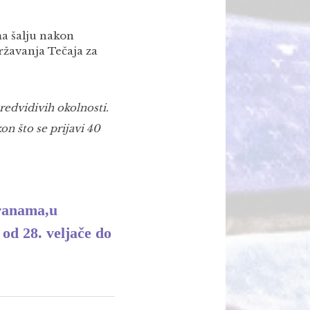
ma šalju nakon
ržavanja Tečaja za
edvidivih okolnosti.
on što se prijavi 40
hranama,u
d 28. veljače do