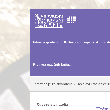
Istražite gradivo
Kulturno-prosvjetne aktivnosti
Pretraga matičnih knjiga
/
Informacije za stvaratelje
Tečajevi i radionice
Obveze stvaratelja
Teča