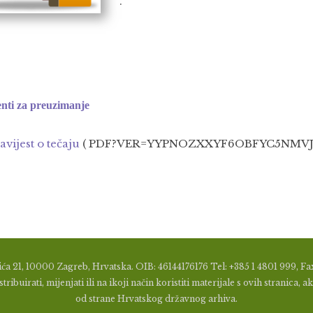
.
ti za preuzimanje
avijest o tečaju
( PDF?VER=YYPNOZXXYF6OBFYC5NMVJW
ća 21, 10000 Zagreb, Hrvatska. OIB: 46144176176 Tel: +385 1 4801 999, Fax
tribuirati, mijenjati ili na ikoji način koristiti materijale s ovih stranic
od strane Hrvatskog državnog arhiva.