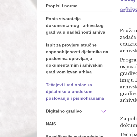
Propisi i norme
arhiv
Popis stvaratelja
dokumentarnog i arhivskog
Pružan
gradiva u nadležnosti arhiva
zadaća
edukac
Ispit za provjeru stručne
arhivs
osposobljenosti djelatnika na
poslovima upravljanja
Progra
dokumentarnim i arhivskim
osposo
gradivom izvan arhiva
gradivo
imaju 
Tečajevi i radionice za
arhivs
djelatnike u uredskom
gradivo
poslovanju i pismohranama
arhivsk
Digitalno gradivo
Za poh
NAIS
dokume
Tečaj 
Specifikacija metapodataka