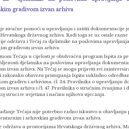
skim gradivom izvan arhiva
je stručne pomoći u upravljanju i zaštiti dokumentacije 
 Hrvatskoga državnog arhiva. Radi toga se uz ostale raz
ije održava i Tečaj za djelatnike na poslovima upravljan
kim gradivom izvan arhiva.
mom Tečaja u cijelosti je obuhvaćen program Ispita za pr
bljenosti djelatnika na poslovima upravljanja dokumenta
m izvan arhiva. Na Tečaj se mogu prijaviti svi zainteresi
li zakonsku obavezu pristupanja Ispitu sukladno odredbam
kom gradivu i arhivima, čl. 34. Pravilnika o upravljanju
m izvan arhiva i čl. 47. Pravilnika o stručnim zvanjima i
oj struci te uvjetima i načinu njihova stjecanja.
ađanje Tečaja nije potrebno radno iskustvo u obavljanju 
ntarnim i arhivskim gradivom izvan arhiva.
se održava u prostorijama Hrvatskoga državnog arhiva, Mar