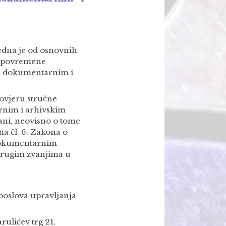
jedna je od osnovnih
ne povremene
ja dokumentarnim i
ovjeru stručne
rnim i arhivskim
rani, neovisno o tome
a čl. 6. Zakona o
 dokumentarnim
 drugim zvanjima u
poslova upravljanja
ulićev trg 21,