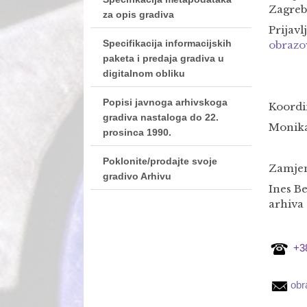
Zagreb
za opis gradiva
Prijavl
Specifikacija informacijskih
obrazo
paketa i predaja gradiva u
digitalnom obliku
Popisi javnoga arhivskoga
Koordi
gradiva nastaloga do 22.
Monika
prosinca 1990.
Poklonite/prodajte svoje
Zamjen
gradivo Arhivu
Ines Be
arhiva
+3
obr