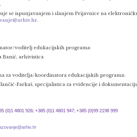
.
juje se ispunjavanjem i slanjem Prijavnice na elektronič
vanje@arhiv.hr
.
nator/voditelj edukacijskih programa:
 Banić, arhivistica
a za voditelja/koordinatora edukacijskih programa:
lančić-Farkaš, specijalistica za evidencije i dokumentacij
85 (0)1 4801 926; +385 (0)1 4801 947; +385 (0)99 2198 999
azovanje@arhiv.hr