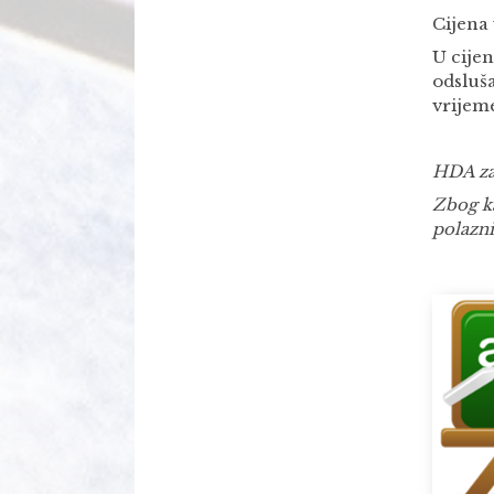
Cijena 
U cije
odsluš
vrijeme
HDA za
Zbog ka
polazni