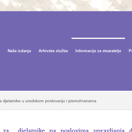
Naša izdanja
Arhivska služba
Informacije za stvaratelje
P
 za djelatnike u uredskom poslovanju i pismohranama
j za djelatnike na poslovima upravljanja 