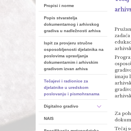
Propisi i norme
arhiv
Popis stvaratelja
dokumentarnog i arhivskog
Pružan
gradiva u nadležnosti arhiva
zadaća
edukac
Ispit za provjeru stručne
arhivs
osposobljenosti djelatnika na
poslovima upravljanja
Progra
dokumentarnim i arhivskim
osposo
gradivom izvan arhiva
gradivo
imaju 
Tečajevi i radionice za
arhivs
djelatnike u uredskom
gradivo
poslovanju i pismohranama
arhivsk
Digitalno gradivo
Za poh
NAIS
dokume
Tečaj 
Specifikacija metapodataka