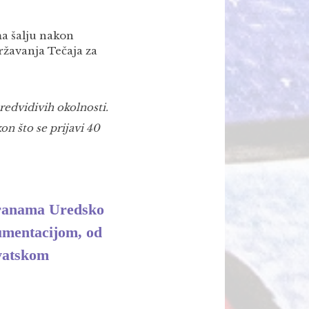
ma šalju nakon
ržavanja Tečaja za
edvidivih okolnosti.
on što se prijavi 40
hranama Uredsko
umentacijom, od
rvatskom