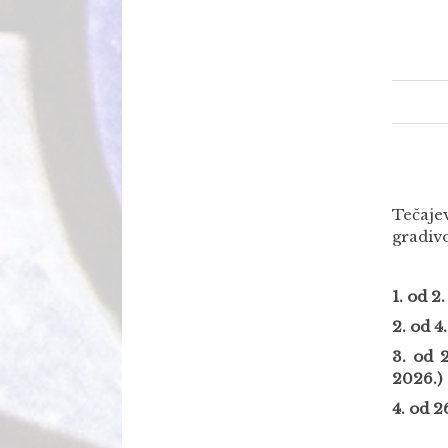
Tečaje
gradiv
1. od 2
2. od 4
3. od 
2026.)
4.
od 26