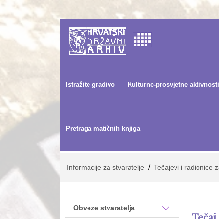
Istražite gradivo
Kulturno-prosvjetne aktivnosti
Pretraga matičnih knjiga
/
Informacije za stvaratelje
Tečajevi i radionice
Obveze stvaratelja
Teča