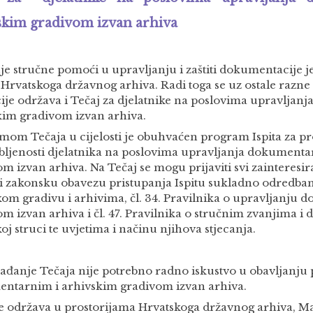
skim gradivom izvan arhiva
je stručne pomoći u upravljanju i zaštiti dokumentacije 
 Hrvatskoga državnog arhiva. Radi toga se uz ostale raz
ije održava i Tečaj za djelatnike na poslovima upravljan
kim gradivom izvan arhiva.
mom Tečaja u cijelosti je obuhvaćen program Ispita za pr
bljenosti djelatnika na poslovima upravljanja dokumenta
m izvan arhiva. Na Tečaj se mogu prijaviti svi zainteresi
li zakonsku obavezu pristupanja Ispitu sukladno odredbam
kom gradivu i arhivima, čl. 34. Pravilnika o upravljanju
m izvan arhiva i čl. 47. Pravilnika o stručnim zvanjima i
oj struci te uvjetima i načinu njihova stjecanja.
ađanje Tečaja nije potrebno radno iskustvo u obavljanju 
ntarnim i arhivskim gradivom izvan arhiva.
se održava u prostorijama Hrvatskoga državnog arhiva, Mar