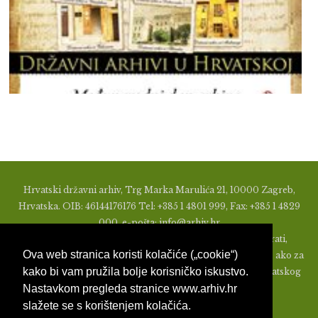
Hrvatski državni arhiv, Trg Marka Marulića 21, 10000 Zagreb,
Hrvatska. OIB: 46144176176 Tel: +385 1 4801 999, Fax: +385 1 4829
000, e-pošta: info@arhiv.hr
Zabranjeno je u bilo kojem obliku objavljivati, distribuirati,
Ova web stranica koristi kolačiće („cookie“)
mijenjati ili na ikoji način koristiti materijale s ovih stranica, ako za
kako bi vam pružila bolje korisničko iskustvo.
to nije prethodno izdato pismeno odobrenje od strane Hrvatskog
Nastavkom pregleda stranice www.arhiv.hr
državnog arhiva.
slažete se s korištenjem kolačića.