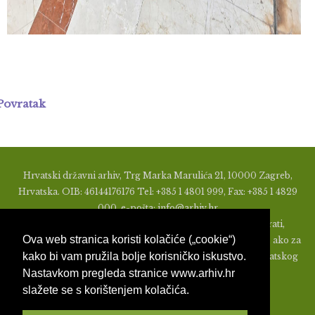
Povratak
Hrvatski državni arhiv, Trg Marka Marulića 21, 10000 Zagreb,
Hrvatska. OIB: 46144176176 Tel: +385 1 4801 999, Fax: +385 1 4829
000, e-pošta: info@arhiv.hr
Zabranjeno je u bilo kojem obliku objavljivati, distribuirati,
Ova web stranica koristi kolačiće („cookie“)
mijenjati ili na ikoji način koristiti materijale s ovih stranica, ako za
kako bi vam pružila bolje korisničko iskustvo.
to nije prethodno izdato pismeno odobrenje od strane Hrvatskog
Nastavkom pregleda stranice www.arhiv.hr
državnog arhiva.
slažete se s korištenjem kolačića.