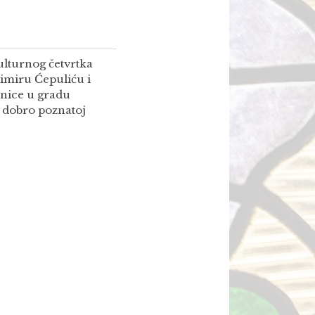
ulturnog četvrtka
imiru Ćepuliću i
ćnice u gradu
 dobro poznatoj