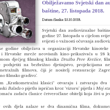
Obilježavamo Svjetski dan a
baštine, 27. listopada 2018.
Datum članka: 25.10.2018.
Svjetski dan audiovizualne baštin
godine 27. listopada u cijelom svije
svijesti o važnosti očuvanja audiovi
se godine obilježava u organizaciji Hrvatske kinotek
 i Hrvatske mreže neovisnih kino-prikazivača u 28 k
mom dječjeg filmskog klasika
Družba Pere Kvržice
, fi
e podsjetiti na bezbrižno djetinjstvo, projekcijama n
metražnih filmova, čiji je nositelj restauracije Zagr
no filmsko gradivo'.
m „Kratkometražni klasici“ otvaraju i zatvaraju dva 
nski
Balada
o pijetlu ispričan kroz 'vizuru' pijetla i
Moj sta
omaću zadaću članice četveročlane obitelji koja živi u je
 ovih djela nalaze se dva dinamična filma, dokume