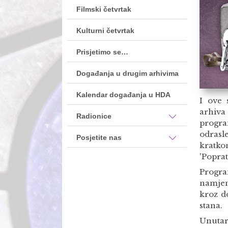
Filmski četvrtak
Kulturni četvrtak
Prisjetimo se…
Događanja u drugim arhivima
Kalendar događanja u HDA
I ove 
arhiva
Radionice
progra
odrasl
Posjetite nas
kratko
'Poprat
Progra
namje
kroz d
stana.
Unutar