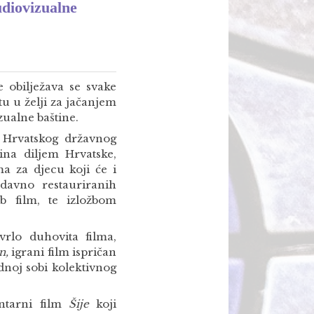
udiovizualne
e obilježava se svake
tu u želji za jačanjem
zualne baštine.
e Hrvatskog državnog
ina diljem Hrvatske,
lma za djecu koji će i
edavno restauriranih
eb film, te izložbom
vrlo duhovita filma,
n,
igrani film ispričan
dnoj sobi kolektivnog
ntarni film
Šije
koji