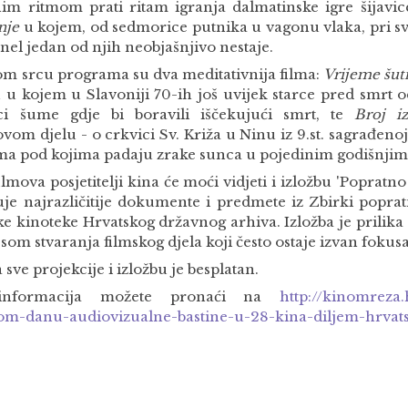
im ritmom prati ritam igranja dalmatinske igre šijavice,
nje
u kojem, od sedmorice putnika u vagonu vlaka, pri 
nel jedan od njih neobjašnjivo nestaje.
m srcu programa su dva meditativnija filma:
Vrijeme šut
u u kojem u Slavoniji 70-ih još uvijek starce pred smrt 
ci šume gdje bi boravili iščekujući smrt, te
Broj i
ovom djelu - o crkvici Sv. Križa u Ninu iz 9.st. sagrađen
ma pod kojima padaju zrake sunca u pojedinim godišnji
lmova posjetitelji kina će moći vidjeti i izložbu 'Popratno
uje najrazličitije dokumente i predmete iz Zbirki popra
ke kinoteke Hrvatskog državnog arhiva. Izložba je prilika
som stvaranja filmskog djela koji često ostaje izvan fokusa
 sve projekcije i izložbu je besplatan.
informacija možete pronaći na
http://kinomreza.
kom-danu-audiovizualne-bastine-u-28-kina-diljem-hrvat