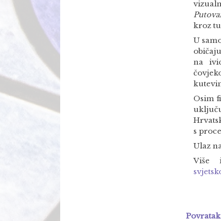
vizualn
Putova
kroz tu
U samo
običaj
na ivi
čovjek
kutevi
Osim fi
uključ
Hrvats
s proce
Ulaz na
Više 
svjets
Povratak