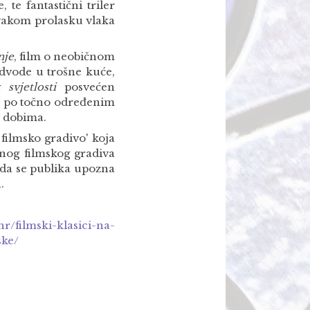
 te fantastični triler
svakom prolasku vlaka
nje
, film o neobičnom
odvode u trošne kuće,
z svjetlosti
posvećen
oj po točno određenim
m dobima.
 filmsko gradivo' koja
tnog filmskog gradiva
 da se publika upozna
.
hr/filmski-klasici-na-
ske/