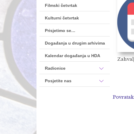
Filmski četvrtak
Kulturni četvrtak
Prisjetimo se…
Događanja u drugim arhivima
Kalendar događanja u HDA
Zahval
Radionice
Posjetite nas
Povratak