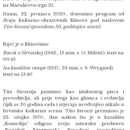
na Marulićevu trgu 21.
Danas, 22. prosinca 2020., donosimo program od
dvaju kulturno-obrazovnih filmova pod naslovom
Tito Strozzi (povodom 50. godišnjice smrti).
Riječ je o filmovima:
Barok u Hrvatskoj
(1942., 15 min, r. O. Miletić), start na
00:45
Iza kazališne rampe
(1957., 32 min, r. S. Weygand),
start na 15:40
Tita Strozzija pamtimo kao istaknutog pisca i
prevoditelja, ali prije svega kao glumca i redatelja
čijih se 50 godina rada i utjecaja neodvojivo utkalo u
hrvatsku kulturnu scenu. Tito Strozzi preminuo je
23. ožujka 1970., dan nakon što je u kazalištu
„Komedija“ odigrao svoju autorsku predstavu
„Buniduh Kerempuh“. Povodom ovogodišnje