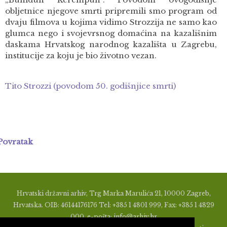
obljetnice njegove smrti pripremili smo program od
dvaju filmova u kojima vidimo Strozzija ne samo kao
glumca nego i svojevrsnog domaćina na kazališnim
daskama Hrvatskog narodnog kazališta u Zagrebu,
institucije za koju je bio životno vezan.
Tito Strozzi (povodom 50. godišnjice smrti)
Povratak
Hrvatski državni arhiv, Trg Marka Marulića 21, 10000 Zagreb,
Hrvatska. OIB: 46144176176 Tel: +385 1 4801 999, Fax: +385 1 4829
000, e-pošta: info@arhiv.hr