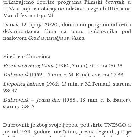
prikazujemo reprize programa Filmski četvrtak u
HDA-u koji se uobičajeno održava u zgradi HDA-a na
Marulićevom trgu 21.
Danas, 12. lipnja 2020., donosimo program od četiri
dokumentarna filma na temu Dubrovnika pod
naslovom
Grad u naručju sv. Vlaha
.
Riječ je o filmovima:
Proslava Svetog Vlaha
(1930., 7 min), start na 00:38
Dubrovnik
(1952., 17 min, r. M. Katić), start na 07:33
Ljepotica Jadrana
(1962., 15 min, r. M. Feman), start na
23: 47
Dubrovnik – Jedan dan
(1988., 13 min, r. B. Bauer),
start na 38:47
Dubrovnik je zbog svoje ljepote pod skrbi UNESCO-a
još od 1979. godine, međutim, prema legendi, još je