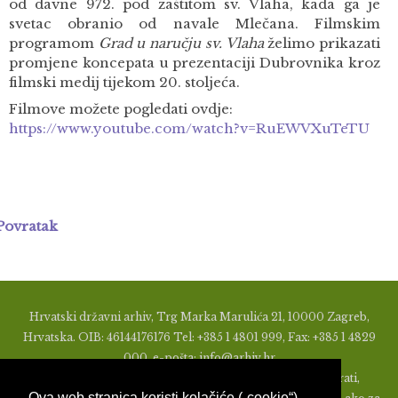
od davne 972. pod zaštitom sv. Vlaha, kada ga je
svetac obranio od navale Mlečana. Filmskim
programom
Grad u naručju sv. Vlaha
želimo prikazati
promjene koncepata u prezentaciji Dubrovnika kroz
filmski medij tijekom 20. stoljeća.
Filmove možete pogledati ovdje:
https://www.youtube.com/watch?v=RuEWVXuTeTU
Povratak
Hrvatski državni arhiv, Trg Marka Marulića 21, 10000 Zagreb,
Hrvatska. OIB: 46144176176 Tel: +385 1 4801 999, Fax: +385 1 4829
000, e-pošta: info@arhiv.hr
Zabranjeno je u bilo kojem obliku objavljivati, distribuirati,
Ova web stranica koristi kolačiće („cookie“)