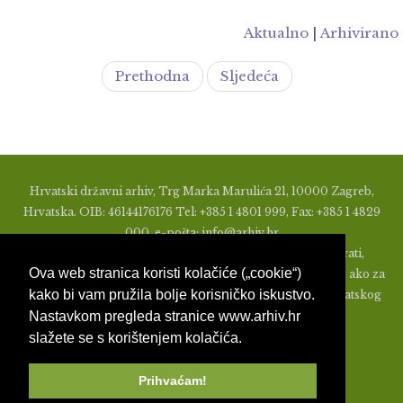
Aktualno
|
Arhivirano
Prethodna
Sljedeća
Hrvatski državni arhiv, Trg Marka Marulića 21, 10000 Zagreb,
Hrvatska. OIB: 46144176176 Tel: +385 1 4801 999, Fax: +385 1 4829
000, e-pošta: info@arhiv.hr
Zabranjeno je u bilo kojem obliku objavljivati, distribuirati,
Ova web stranica koristi kolačiće („cookie“)
mijenjati ili na ikoji način koristiti materijale s ovih stranica, ako za
kako bi vam pružila bolje korisničko iskustvo.
to nije prethodno izdato pismeno odobrenje od strane Hrvatskog
Nastavkom pregleda stranice www.arhiv.hr
državnog arhiva.
slažete se s korištenjem kolačića.
Prihvaćam!