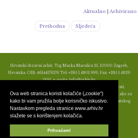
Aktualno
|
Arhivirano
Prethodna
Sljedeća
Hrvatski državni arhiv, Trg Marka Marulića 21, 10000 Zagreb,
Hrvatska. OIB: 46144176176 Tel: +385 1 4801 999, Fax: +385 1 4829
000, e-pošta: info@arhiv.hr
Zabranjeno je u bilo kojem obliku objavljivati, distribuirati,
Ova web stranica koristi kolačiće („cookie“)
mijenjati ili na ikoji način koristiti materijale s ovih stranica, ako za
kako bi vam pružila bolje korisničko iskustvo.
to nije prethodno izdato pismeno odobrenje od strane Hrvatskog
Nastavkom pregleda stranice www.arhiv.hr
državnog arhiva.
slažete se s korištenjem kolačića.
Prihvaćam!