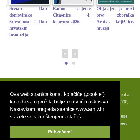
n
Radno vrijeme
Objavljen je novi
Poziv za
Čitaonice 4.
broj zbornika
sudjelovnje na
an
kolovoza 2026.
Arhivi, knjižnice,
konferenciji
muzeji
Multidisciplinarna
istraživanja
kulturne baštine
<
>
Ova web stranica koristi kolačiće („cookie“)
Croatian State Archives, Marulić square 21, 10000 Zagre
b, Croatia.
kako bi vam pružila bolje korisničko iskustvo.
OIB: 46144176176 Tel: +385 1 4801 999, Fax: +385 1 4829 000,
Nastavkom pregleda stranice www.arhiv.hr
email: info@arhiv.hr
It is forbidden to publish, distribute, modify or in any way to use
slažete se s korištenjem kolačića.
material from th
is site in any form without the previously issued
approval by the Croatian State Archives.
Prihvaćam!