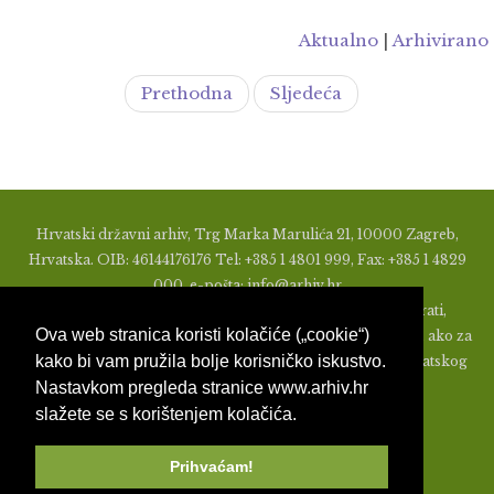
Aktualno
|
Arhivirano
Prethodna
Sljedeća
Hrvatski državni arhiv, Trg Marka Marulića 21, 10000 Zagreb,
Hrvatska. OIB: 46144176176 Tel: +385 1 4801 999, Fax: +385 1 4829
000, e-pošta: info@arhiv.hr
Zabranjeno je u bilo kojem obliku objavljivati, distribuirati,
Ova web stranica koristi kolačiće („cookie“)
mijenjati ili na ikoji način koristiti materijale s ovih stranica, ako za
kako bi vam pružila bolje korisničko iskustvo.
to nije prethodno izdato pismeno odobrenje od strane Hrvatskog
Nastavkom pregleda stranice www.arhiv.hr
državnog arhiva.
slažete se s korištenjem kolačića.
Prihvaćam!