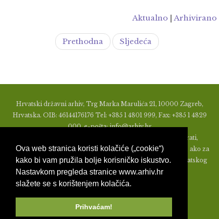
Aktualno
|
Arhivirano
Prethodna
Sljedeća
Hrvatski državni arhiv, Trg Marka Marulića 21, 10000 Zagreb,
Hrvatska. OIB: 46144176176 Tel: +385 1 4801 999, Fax: +385 1 4829
000, e-pošta: info@arhiv.hr
Zabranjeno je u bilo kojem obliku objavljivati, distribuirati,
Ova web stranica koristi kolačiće („cookie“)
mijenjati ili na ikoji način koristiti materijale s ovih stranica, ako za
kako bi vam pružila bolje korisničko iskustvo.
to nije prethodno izdato pismeno odobrenje od strane Hrvatskog
Nastavkom pregleda stranice www.arhiv.hr
državnog arhiva.
slažete se s korištenjem kolačića.
Prihvaćam!