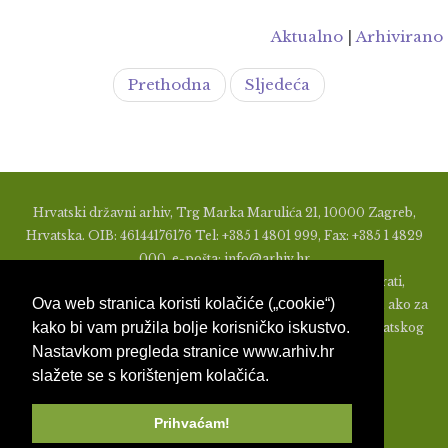
Aktualno
|
Arhivirano
Prethodna
Sljedeća
Hrvatski državni arhiv, Trg Marka Marulića 21, 10000 Zagreb,
Hrvatska. OIB: 46144176176 Tel: +385 1 4801 999, Fax: +385 1 4829
000, e-pošta: info@arhiv.hr
Zabranjeno je u bilo kojem obliku objavljivati, distribuirati,
Ova web stranica koristi kolačiće („cookie“)
mijenjati ili na ikoji način koristiti materijale s ovih stranica, ako za
kako bi vam pružila bolje korisničko iskustvo.
to nije prethodno izdato pismeno odobrenje od strane Hrvatskog
Nastavkom pregleda stranice www.arhiv.hr
državnog arhiva.
slažete se s korištenjem kolačića.
Prihvaćam!