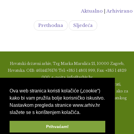
Aktualno
|
Arhivirano
Prethodna
Sljedeća
Hrvatski državni arhiv, Trg Marka Marulića 21, 10000 Zagreb,
Hrvatska. OIB: 46144176176 Tel: +385 1 4801 999, Fax: +385 1 4829
000, e-pošta: info@arhiv.hr
Zabranjeno je u bilo kojem obliku objavljivati, distribuirati,
Ova web stranica koristi kolačiće („cookie“)
mijenjati ili na ikoji način koristiti materijale s ovih stranica, ako za
kako bi vam pružila bolje korisničko iskustvo.
to nije prethodno izdato pismeno odobrenje od strane Hrvatskog
Nastavkom pregleda stranice www.arhiv.hr
državnog arhiva.
slažete se s korištenjem kolačića.
Prihvaćam!