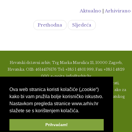
Aktualno
|
Arhivirano
Prethodna
Sljedeća
Hrvatski državni arhiv, Trg Marka Marulića 21, 10000 Zagreb,
Hrvatska. OIB: 46144176176 Tel: +385 1 4801 999, Fax: +385 1 4829
000, e-pošta: info@arhiv.hr
Zabranjeno je u bilo kojem obliku objavljivati, distribuirati,
Ova web stranica koristi kolačiće („cookie“)
mijenjati ili na ikoji način koristiti materijale s ovih stranica, ako za
kako bi vam pružila bolje korisničko iskustvo.
to nije prethodno izdato pismeno odobrenje od strane Hrvatskog
Nastavkom pregleda stranice www.arhiv.hr
državnog arhiva.
slažete se s korištenjem kolačića.
Prihvaćam!